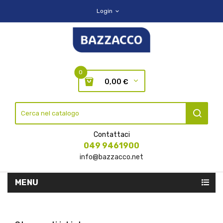
Login
expand_more
0
0,00 €
Contattaci
049 9461900
info@bazzacco.net
MENU