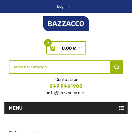
Login
expand_more
0
0,00 €
Contattaci
049 9461900
info@bazzacco.net
MENU