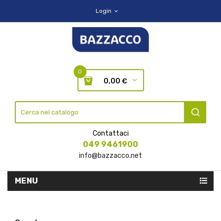
Login
expand_more
0
0,00 €
Contattaci
049 9461900
info@bazzacco.net
MENU